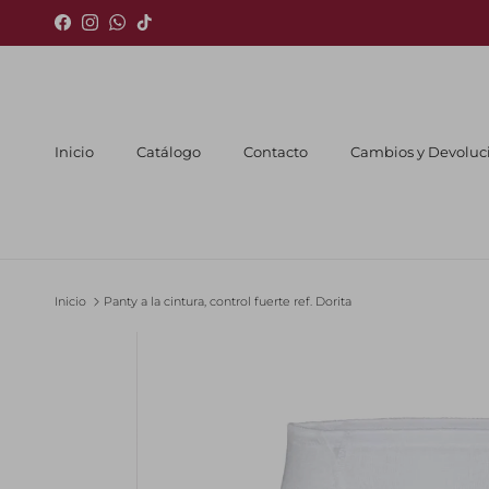
Ir al contenido
Facebook
Instagram
WhatsApp
TikTok
Inicio
Catálogo
Contacto
Cambios y Devoluc
Inicio
Panty a la cintura, control fuerte ref. Dorita
Ir directamente a la información del producto