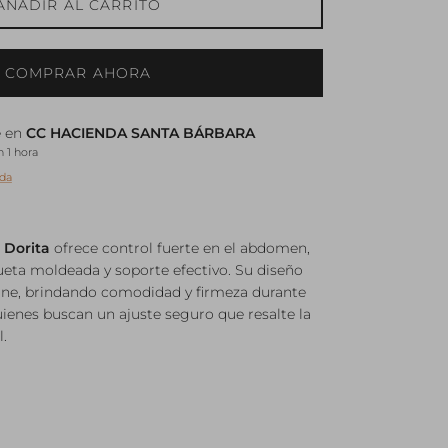
AÑADIR AL CARRITO
COMPRAR AHORA
e en
CC HACIENDA SANTA BÁRBARA
 1 hora
nda
. Dorita
ofrece control fuerte en el abdomen,
eta moldeada y soporte efectivo. Su diseño
efine, brindando comodidad y firmeza durante
quienes buscan un ajuste seguro que resalte la
.