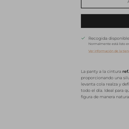
Recogida disponibl
Normalmente está listo en
Ver información de la tie
La panty a la cintura
ref
proporcionando una silu
levanta cola realza y d
todo el día. Ideal para 
figura de manera natural