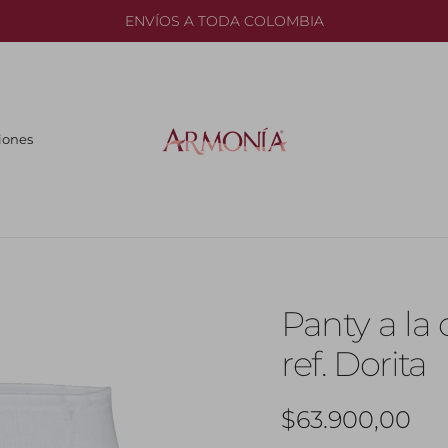
ENVÍOS A TODA COLOMBIA
iones
Panty a la 
ref. Dorita
Precio normal
$63.900,00