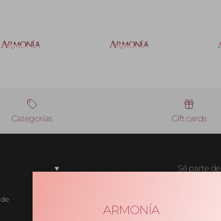
Categorías
Gift cards
Sé parte d
Enlaces rápidos
 de
Inicio
Sé la primer
ARMONÍA
descuentos 
Catálogo