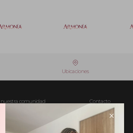
Ubicaciones
e nuestra comunidad
Contacto
317 649 4323
a en conocer lanzamientos,
Cerrar
y novedades de Armonía.