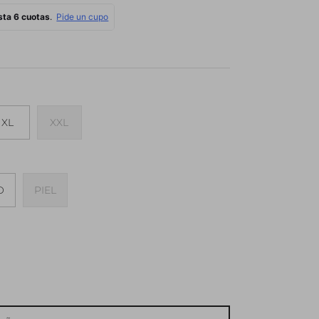
XL
XXL
O
PIEL